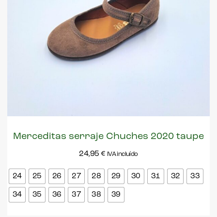
Merceditas serraje Chuches 2020 taupe
24,95
€
IVA incluído
24
25
26
27
28
29
30
31
32
33
34
35
36
37
38
39