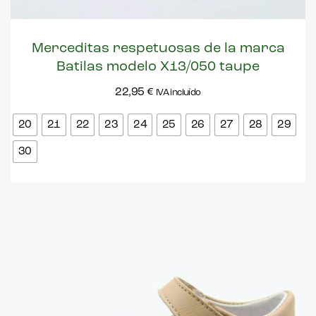
Merceditas respetuosas de la marca
Batilas modelo X13/050 taupe
22,95
€
IVA incluído
20
21
22
23
24
25
26
27
28
29
30