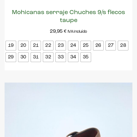
Mohicanas serraje Chuches 9/s flecos
taupe
29,95
€
IVA incluído
19
20
21
22
23
24
25
26
27
28
29
30
31
32
33
34
35