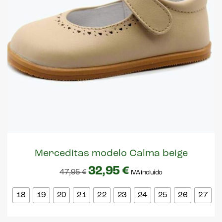
Merceditas modelo Calma beige
32,95
€
47,95
€
IVA incluído
18
19
20
21
22
23
24
25
26
27