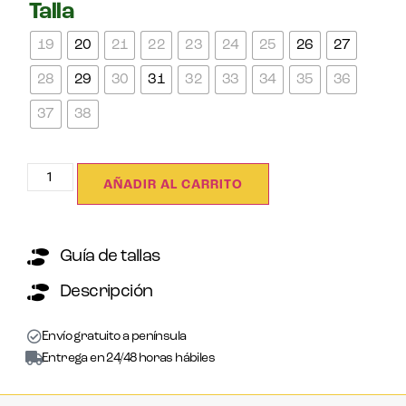
Talla
19
20
21
22
23
24
25
26
27
28
29
30
31
32
33
34
35
36
37
38
AÑADIR AL CARRITO
Guía de tallas
Descripción
Envío gratuito a península
Entrega en 24/48 horas hábiles