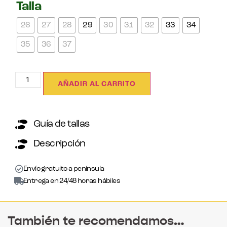
Talla
26
27
28
29
30
31
32
33
34
35
36
37
AÑADIR AL CARRITO
Guía de tallas
Descripción
Envío gratuito a península
Entrega en 24/48 horas hábiles
También te recomendamos…