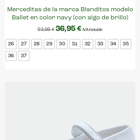
Merceditas de la marca Blanditos modelo
Ballet en color navy (con algo de brillo)
36,95
€
53,95
€
IVA incluído
26
27
28
29
30
31
32
33
34
35
36
37