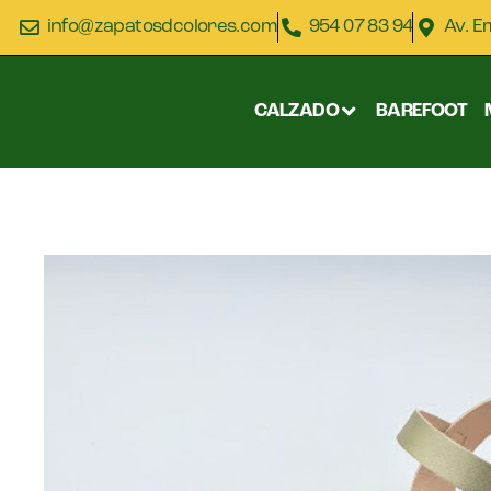
info@zapatosdcolores.com
954 07 83 94
Av. E
CALZADO
BAREFOOT