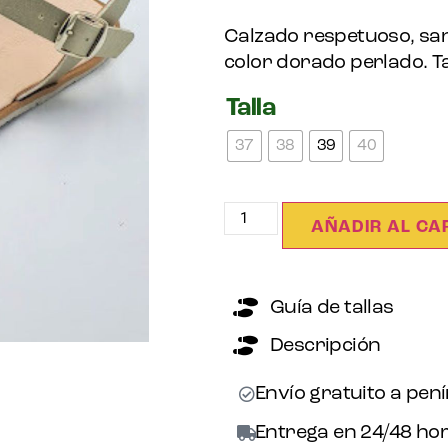
Calzado respetuoso, san
color dorado perlado. Tal
Talla
37
38
39
40
AÑADIR AL CA
Guía de tallas
Descripción
Envío gratuito a pen
Entrega en 24/48 hor