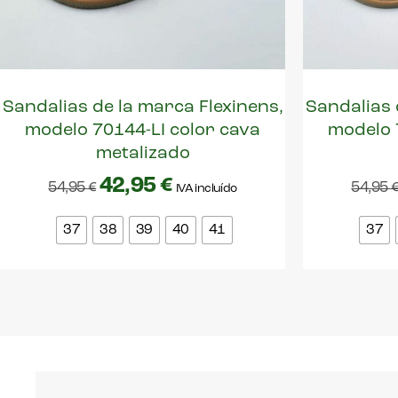
Sandalias de la marca Flexinens,
Sandalias 
modelo 70144-LI color cava
modelo 
metalizado
42,95
€
54,95
€
54,95
IVA incluído
37
38
39
40
41
37