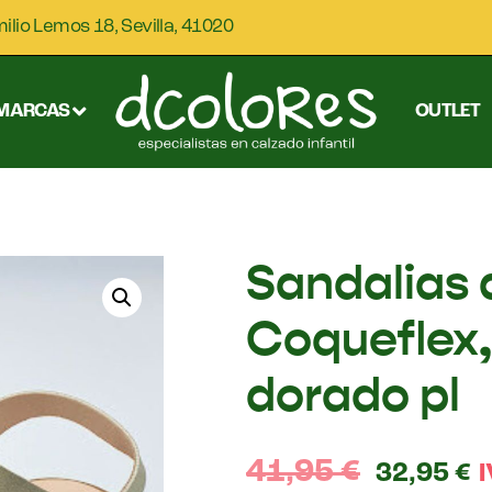
milio Lemos 18, Sevilla, 41020
MARCAS
OUTLET
Sandalias 
Coqueflex,
dorado pl
41,95
€
32,95
€
I