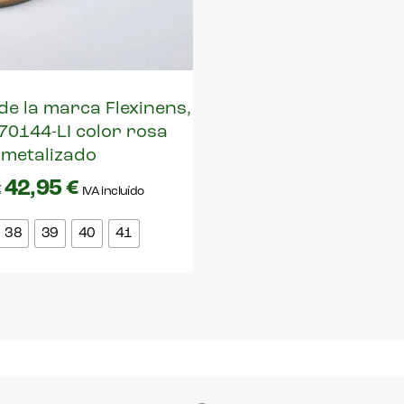
de la marca Flexinens,
70144-LI color rosa
metalizado
42,95
€
€
IVA incluído
38
39
40
41