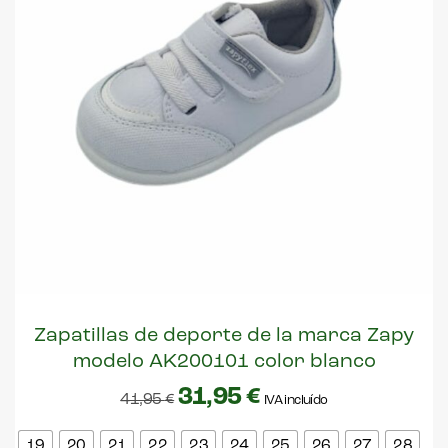
Zapatillas de deporte de la marca Zapy
modelo AK200101 color blanco
31,95
€
41,95
€
IVA incluído
19
20
21
22
23
24
25
26
27
28