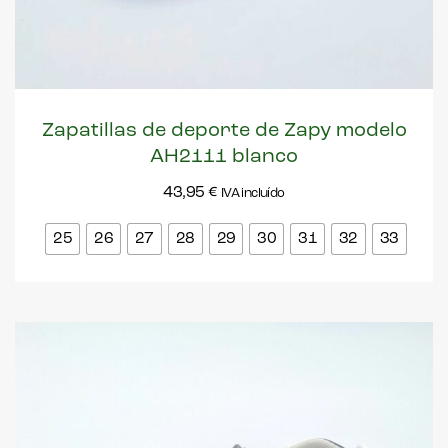
Zapatillas de deporte de Zapy modelo
AH2111 blanco
43,95
€
IVA incluído
25
26
27
28
29
30
31
32
33