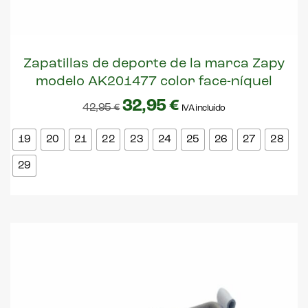
Zapatillas de deporte de la marca Zapy
modelo AK201477 color face-níquel
32,95
€
42,95
€
IVA incluído
19
20
21
22
23
24
25
26
27
28
29