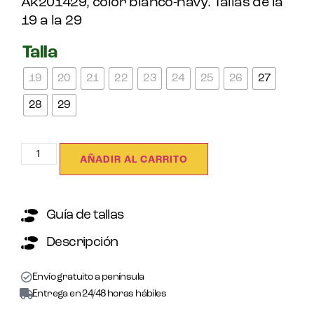
Ak201429, color blanco-navy. Tallas de la
19 a la 29
Talla
19
20
21
22
23
24
25
26
27
28
29
AÑADIR AL CARRITO
Guía de tallas
Descripción
Envío gratuito a península
Entrega en 24/48 horas hábiles