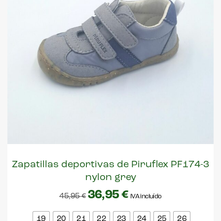
Zapatillas deportivas de Piruflex PF174-3
nylon grey
36,95
€
45,95
€
IVA incluído
19
20
21
22
23
24
25
26