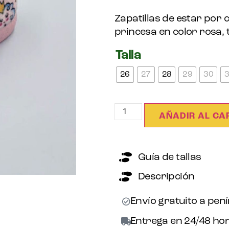
Zapatillas de estar por
princesa en color rosa, ta
Talla
26
27
28
29
30
AÑADIR AL CA
Guía de tallas
Descripción
Envío gratuito a pen
Entrega en 24/48 hor