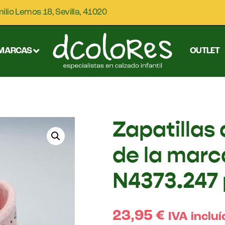
milio Lemos 18, Sevilla, 41020
MARCAS
OUTLET
Zapatillas
de la mar
N4373.247 
23,95
€
IVA incluí