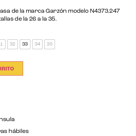
 casa de la marca Garzón modelo N4373.247
llas de la 26 a la 35.
31
32
33
34
35
RRITO
ínsula
as hábiles