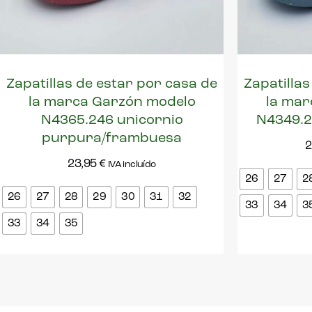
Zapatillas de estar por casa de
Zapatillas
la marca Garzón modelo
la mar
N4365.246 unicornio
N4349.2
purpura/frambuesa
2
23,95
€
IVA incluído
26
27
2
26
27
28
29
30
31
32
33
34
3
33
34
35