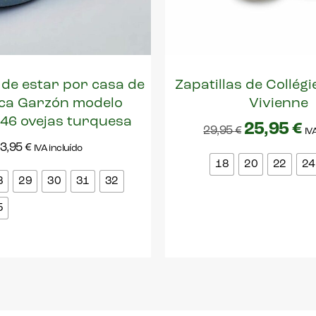
 de estar por casa de
Zapatillas de Collég
ca Garzón modelo
Vivienne
46 ovejas turquesa
25,95
€
29,95
€
IV
3,95
€
IVA incluído
18
20
22
24
8
29
30
31
32
5