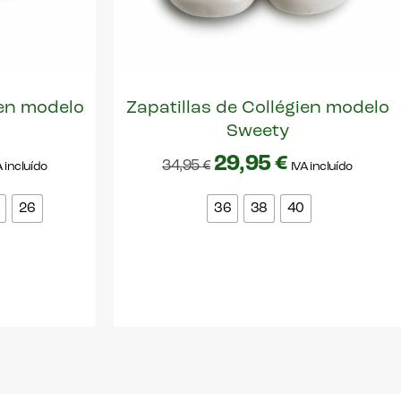
ien modelo
Zapatillas de Collégien modelo
Sweety
29,95
€
34,95
€
A incluído
IVA incluído
26
36
38
40