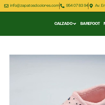
info@zapatosdcolores.com
954 07 83 94
Av. E
CALZADO
BAREFOOT