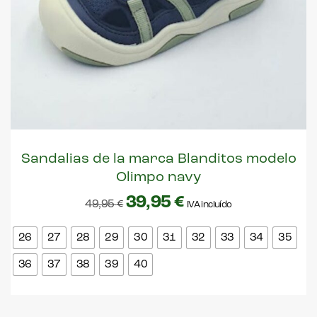
Sandalias de la marca Blanditos modelo
Olimpo navy
39,95
€
49,95
€
IVA incluído
26
27
28
29
30
31
32
33
34
35
36
37
38
39
40