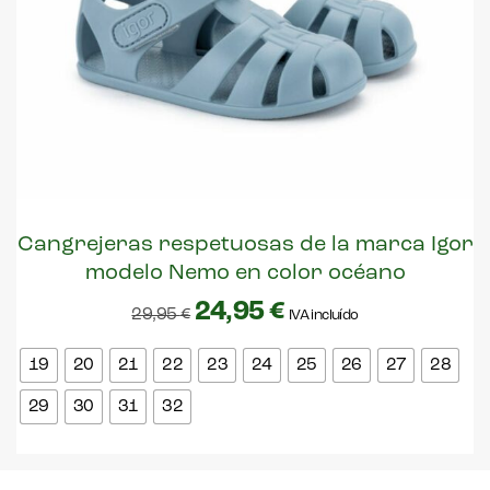
Cangrejeras respetuosas de la marca Igor
modelo Nemo en color océano
24,95
€
29,95
€
IVA incluído
19
20
21
22
23
24
25
26
27
28
29
30
31
32