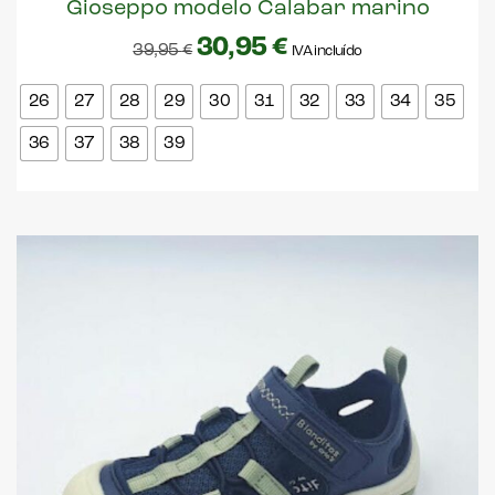
Gioseppo modelo Calabar marino
30,95
€
39,95
€
IVA incluído
26
27
28
29
30
31
32
33
34
35
36
37
38
39