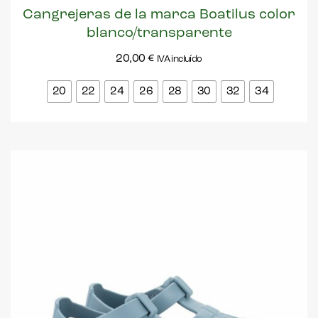
Cangrejeras de la marca Boatilus color
blanco/transparente
20,00
€
IVA incluído
20
22
24
26
28
30
32
34