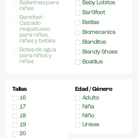
Bailarinas para
Baby Lobitos
niñas
Bar3foot
Barefoot -
Batilas
Calzado
respetuoso
Biomecanics
para niños,
niñas y bebés
Blanditos
Botas de agua
Blandy Shoes
para niños y
niñas
Boatilus
Botas futbol
Bobux
Carola
Botas para
Chuches
niños y niñas
Tallas
Edad / Género
Collégien
Casual
16
Adulto
Conguitos
Chanclas
17
Niña
Converse
Deportivas para
18
Niño
niños y niñas
Coqueflex
19
Unisex
Espartos
Dardos
20