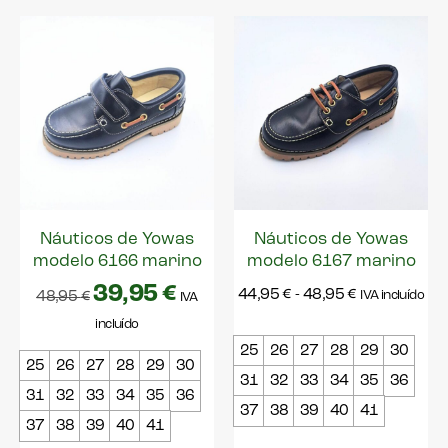
36
Pablosky
37
Parisittas
38
Piruflex
39
Robeez
40
Saguaro
41
Titanitos
42
Tokolate
43
Victoria
44
Náuticos de Yowas
Náuticos de Yowas
modelo 6166 marino
modelo 6167 marino
45
Vulpeques
39,95
€
44,95
€
-
48,95
€
Yowas
Zapy
48,95
€
IVA incluído
IVA
incluído
25
26
27
28
29
30
25
26
27
28
29
30
31
32
33
34
35
36
31
32
33
34
35
36
37
38
39
40
41
37
38
39
40
41