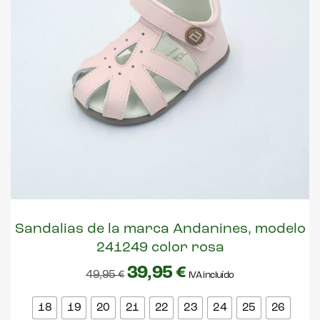
Sandalias de la marca Andanines, modelo
241249 color rosa
39,95
€
49,95
€
IVA incluído
18
19
20
21
22
23
24
25
26