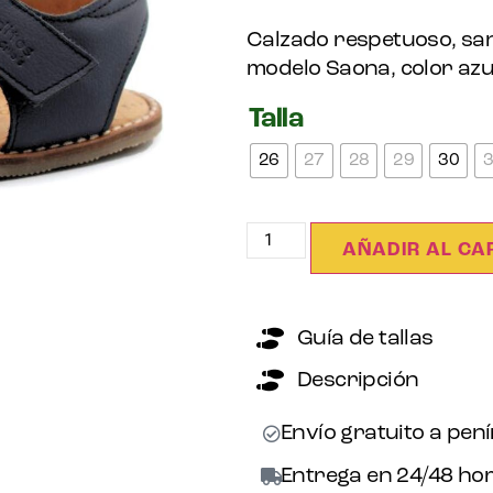
Calzado respetuoso, san
modelo Saona, color azul 
Talla
26
27
28
29
30
AÑADIR AL CA
Guía de tallas
Descripción
Envío gratuito a pen
Entrega en 24/48 hor