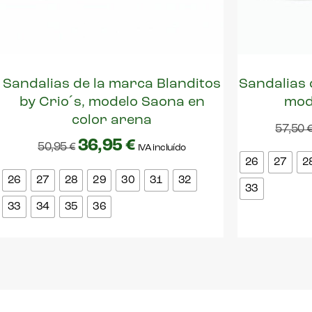
Sandalias de la marca Blanditos
Sandalias 
by Crio´s, modelo Saona en
mod
color arena
57,50
36,95
€
50,95
€
IVA incluído
26
27
2
26
27
28
29
30
31
32
33
33
34
35
36