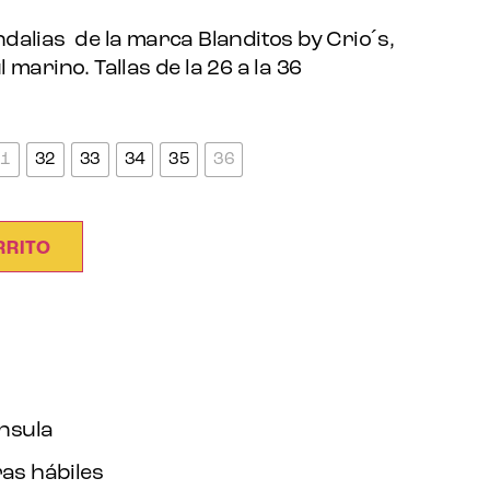
dalias de la marca Blanditos by Crio´s,
marino. Tallas de la 26 a la 36
31
32
33
34
35
36
RRITO
ínsula
as hábiles