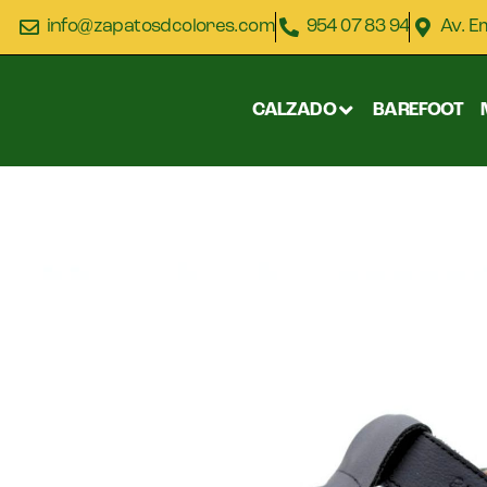
info@zapatosdcolores.com
954 07 83 94
Av. E
CALZADO
BAREFOOT