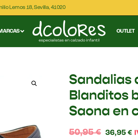
milio Lemos 18, Sevilla, 41020
MARCAS
OUTLET
Sandalias 
Blanditos 
Saona en c
50,95
€
36,95
€
I