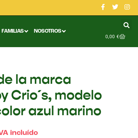
FAMILIAS
NOSOTROS
0,00
€
de la marca
by Crio´s, modelo
olor azul marino
VA incluído