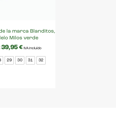
de la marca Blanditos,
elo Milos verde
39,95
€
€
IVA incluído
8
29
30
31
32