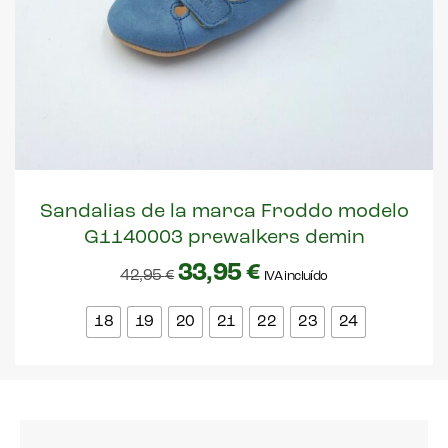
Sandalias de la marca Froddo modelo
G1140003 prewalkers demin
33,95
€
42,95
€
IVA incluído
18
19
20
21
22
23
24