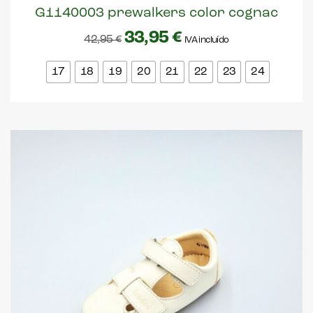
G1140003 prewalkers color cognac
33,95
€
42,95
€
IVA incluído
17
18
19
20
21
22
23
24