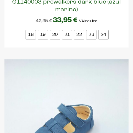
G1140003 prewalkers dark blue (azul
marino)
33,95
€
42,95
€
IVA incluído
18
19
20
21
22
23
24