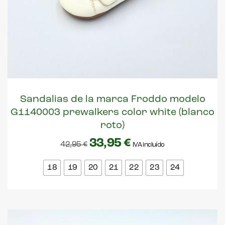
Sandalias de la marca Froddo modelo
G1140003 prewalkers color white (blanco
roto)
33,95
€
42,95
€
IVA incluído
18
19
20
21
22
23
24