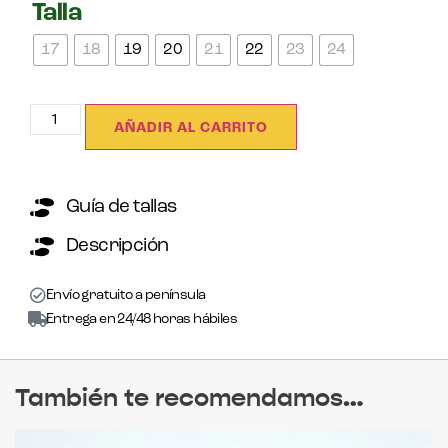
Talla
17
18
19
20
21
22
23
24
AÑADIR AL CARRITO
Guía de tallas
Descripción
Envío gratuito a península
Entrega en 24/48 horas hábiles
También te recomendamos…