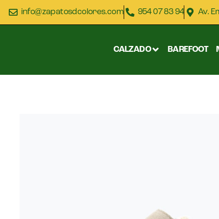
info@zapatosdcolores.com
954 07 83 94
Av. E
CALZADO
BAREFOOT