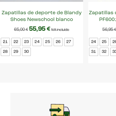
Zapatillas de deporte de Blandy
Zapatillas
Shoes Newschool blanco
PF6001
55,95
€
65,00
€
56,95
IVA incluído
21
22
23
24
25
26
27
24
25
2
28
29
30
31
32
3