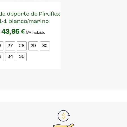
 de deporte de Piruflex
-1 blanco/marino
43,95
€
€
IVA incluído
6
27
28
29
30
3
34
35