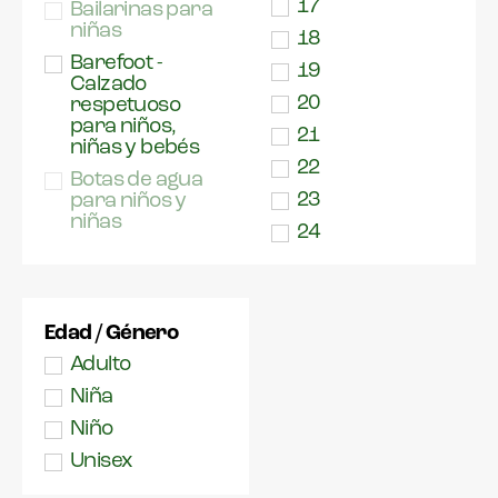
17
Bailarinas para
niñas
18
Barefoot -
19
Calzado
20
respetuoso
para niños,
21
niñas y bebés
22
Botas de agua
23
para niños y
niñas
24
Botas futbol
25
Botas para
26
niños y niñas
27
Edad / Género
Casual
28
Adulto
Chanclas
29
Niña
Deportivas para
30
Niño
niños y niñas
31
Unisex
Espartos
32