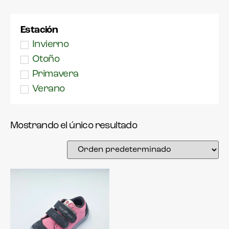
Lonas
33
Merceditas
34
Estación
Náuticos
35
Invierno
Outlet
36
Otoño
Para todo
37
Primavera
Sandalias
38
Verano
39
Zapatillas estar
por casa
40
Zapato niño
Mostrando el único resultado
41
Zapatos de
42
ceremonia para
43
niñas y niños
44
Zapatos para el
colegio para
45
niños y niñas