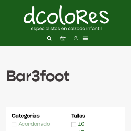
Bar3foot
Categorías
Tallas
Acordonado
16