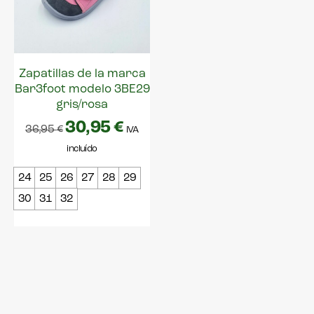
Zapatillas de la marca
Bar3foot modelo 3BE29
gris/rosa
30,95
€
36,95
€
IVA
incluído
24
25
26
27
28
29
30
31
32