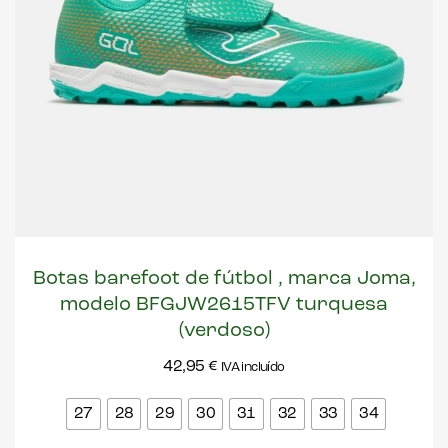
Botas barefoot de fútbol , marca Joma,
modelo BFGJW2615TFV turquesa
(verdoso)
42,95
€
IVA incluído
27
28
29
30
31
32
33
34