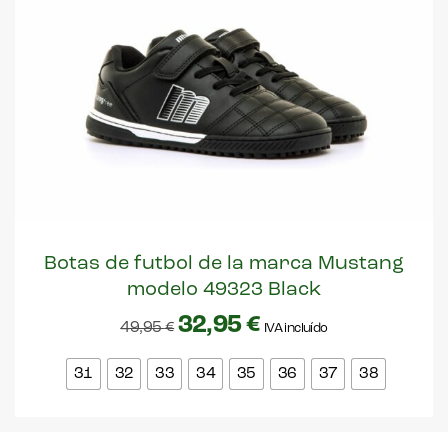
Botas de futbol de la marca Mustang
modelo 49323 Black
32,95
€
49,95
€
IVA incluído
31
32
33
34
35
36
37
38