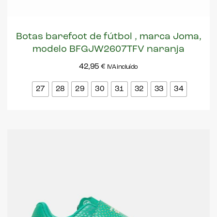
Botas barefoot de fútbol , marca Joma,
modelo BFGJW2607TFV naranja
42,95
€
IVA incluído
27
28
29
30
31
32
33
34