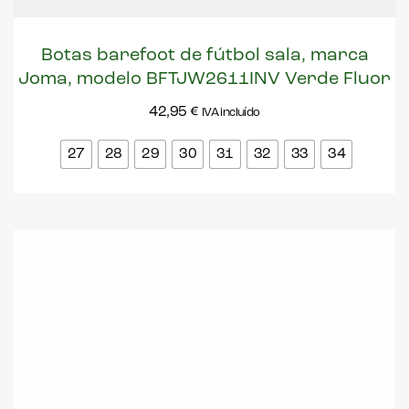
Botas barefoot de fútbol sala, marca
Joma, modelo BFTJW2611INV Verde Fluor
42,95
€
IVA incluído
27
28
29
30
31
32
33
34