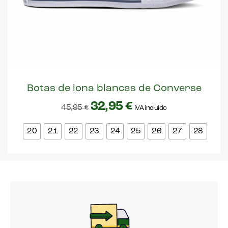
Botas de lona blancas de Converse
32,95
€
45,95
€
IVA incluído
20
21
22
23
24
25
26
27
28