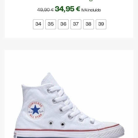
34,95
€
49,90
€
IVA incluído
34
35
36
37
38
39