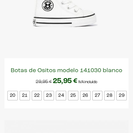
Botas de Ositos modelo 141030 blanco
25,95
€
29,95
€
IVA incluído
20
21
22
23
24
25
26
27
28
29