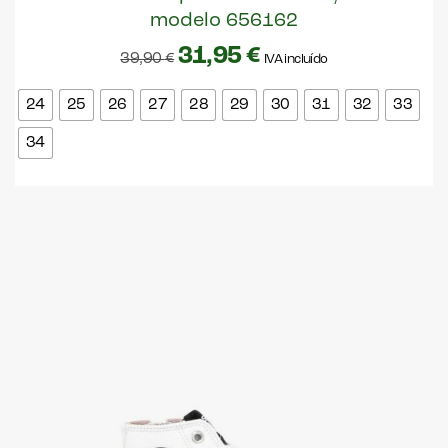
modelo 656162
31,95
€
39,90
€
IVA incluído
24
25
26
27
28
29
30
31
32
33
34