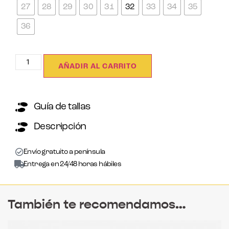
27
28
29
30
31
32
33
34
35
36
AÑADIR AL CARRITO
Guía de tallas
Descripción
Envío gratuito a península
Entrega en 24/48 horas hábiles
También te recomendamos…