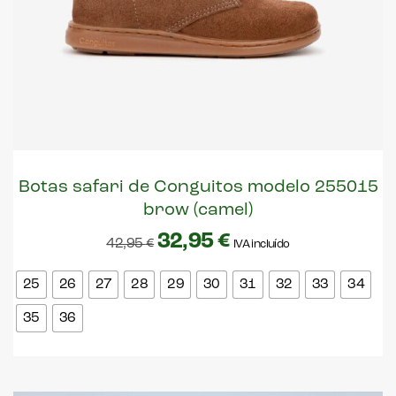
Botas safari de Conguitos modelo 255015
brow (camel)
32,95
€
42,95
€
IVA incluído
25
26
27
28
29
30
31
32
33
34
35
36