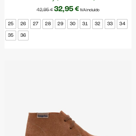
32,95
€
42,95
€
IVA incluído
25
26
27
28
29
30
31
32
33
34
35
36