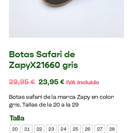
Botas Safari de
ZapyX21660 gris
29,95
€
23,95
€
IVA incluído
Botas safari de la marca Zapy en color
gris. Tallas de la 20 a la 29
Talla
20
21
22
23
24
25
26
27
28