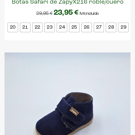
Botas Safari de ZapyX216 roble/cuero
23,95
€
29,95
€
IVA incluído
20
21
22
23
24
25
26
27
28
29