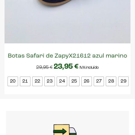
Botas Safari de ZapyX21612 azul marino
23,95
€
29,95
€
IVA incluído
20
21
22
23
24
25
26
27
28
29