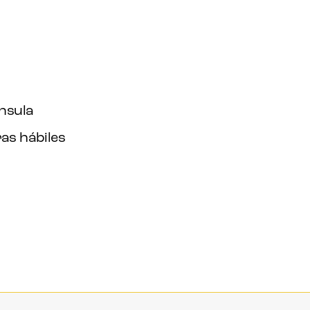
ínsula
as hábiles