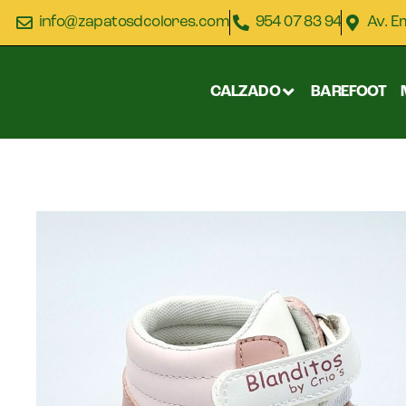
info@zapatosdcolores.com
954 07 83 94
Av. E
CALZADO
BAREFOOT