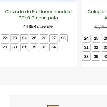
Calzado de Flexinens modelo
Colegial
9010-R rosa palo
A
44,95
€
50,95
IVA incluído
22
23
24
25
26
27
28
24
25
2
29
30
31
32
33
34
31
32
3
38
39
4