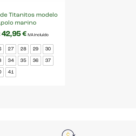
 de Titanitos modelo
polo marino
42,95
€
€
IVA incluído
6
27
28
29
30
3
34
35
36
37
0
41