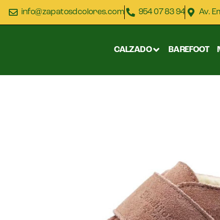
info@zapatosdcolores.com
954 07 83 94
Av. E
CALZADO
BAREFOOT