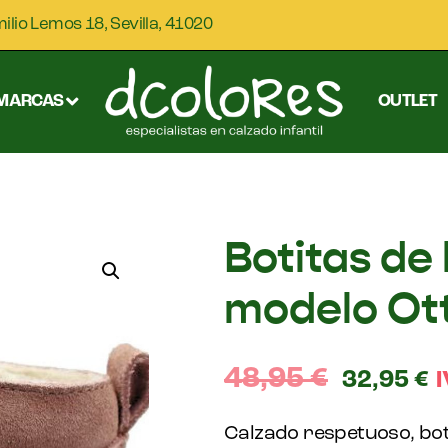
milio Lemos 18, Sevilla, 41020
MARCAS
OUTLET
Botitas de
modelo Ot
48,95
€
32,95
€
I
Calzado respetuoso, bot