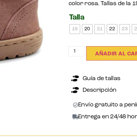
color rosa. Tallas de la 1
Talla
19
20
21
22
23
AÑADIR AL CA
Guía de tallas
Descripción
Envío gratuito a pen
Entrega en 24/48 hor