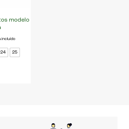
tos modelo
a
A incluído
24
25