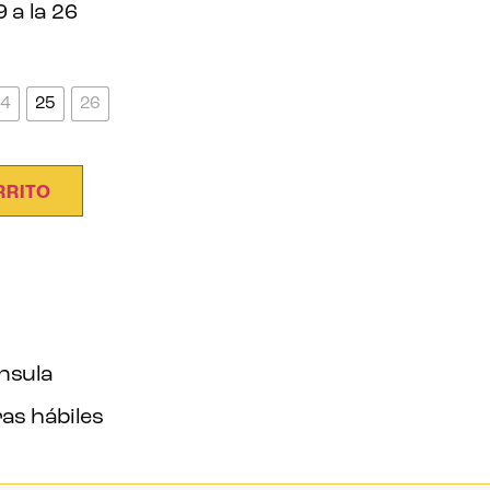
9 a la 26
24
25
26
RRITO
ínsula
as hábiles