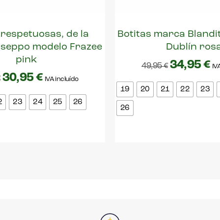
 respetuosas, de la
Botitas marca Blandi
seppo modelo Frazee
Dublín ros
pink
34,95
€
49,95
€
IV
30,95
€
€
IVA incluído
19
20
21
22
23
2
23
24
25
26
26