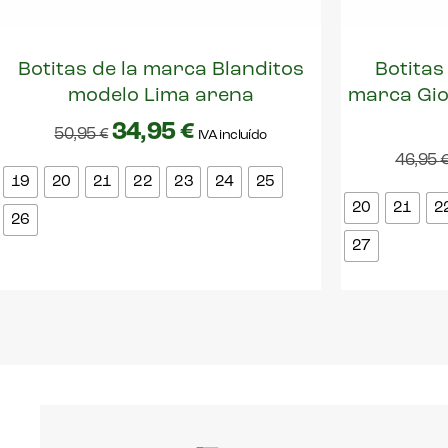
Botitas de la marca Blanditos
Botitas
modelo Lima arena
marca Gio
34,95
€
50,95
€
IVA incluído
46,95
19
20
21
22
23
24
25
20
21
2
26
27