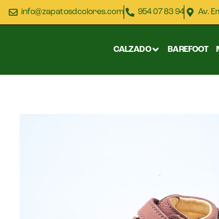
info@zapatosdcolores.com
954 07 83 94
Av. E
CALZADO
BAREFOOT