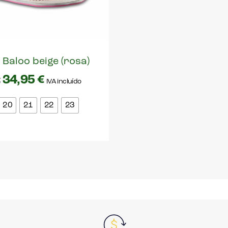
 Baloo beige (rosa)
34,95
€
€
IVA incluído
20
21
22
23