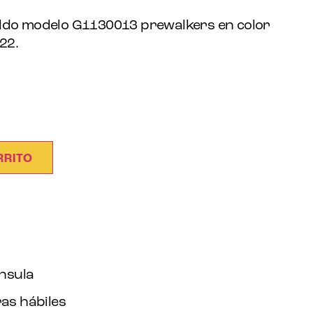
oddo modelo G1130013 prewalkers en color
 22.
RRITO
ínsula
as hábiles