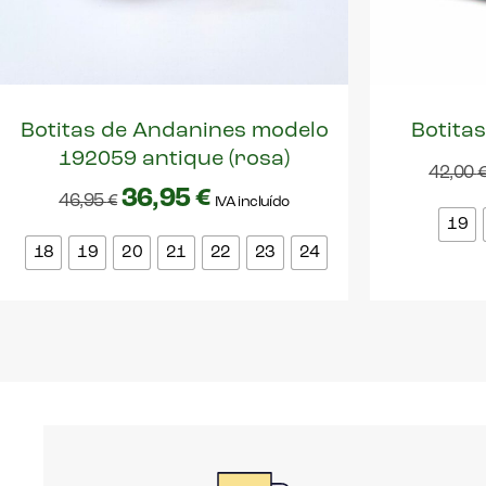
Botitas de Andanines modelo
Botitas
192059 antique (rosa)
42,00
36,95
€
46,95
€
IVA incluído
19
18
19
20
21
22
23
24