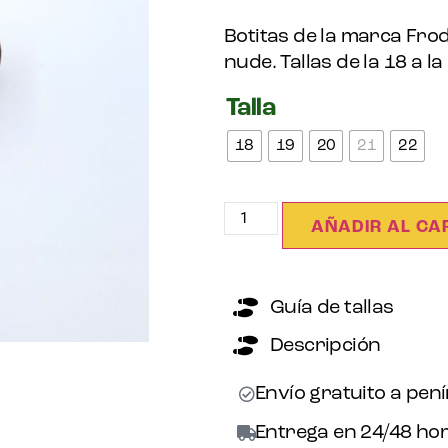
Botitas de la marca Fr
nude. Tallas de la 18 a la
Talla
18
19
20
21
22
AÑADIR AL CA
Guía de tallas
Descripción
Envío gratuito a pen
Entrega en 24/48 hor