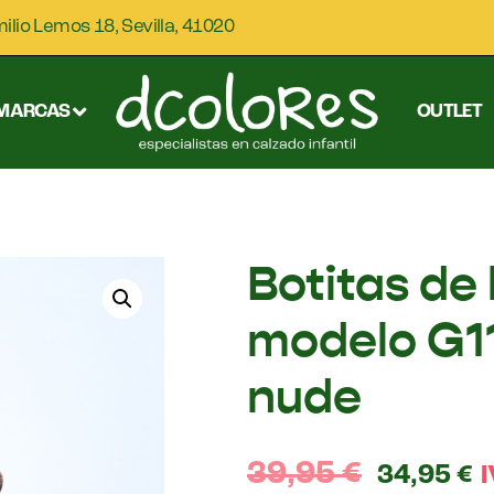
milio Lemos 18, Sevilla, 41020
MARCAS
OUTLET
Botitas de
modelo G1
nude
39,95
€
34,95
€
I