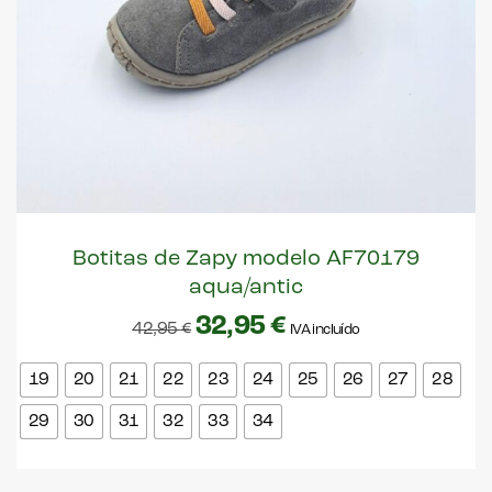
Botitas de Zapy modelo AF70179
aqua/antic
32,95
€
42,95
€
IVA incluído
19
20
21
22
23
24
25
26
27
28
29
30
31
32
33
34