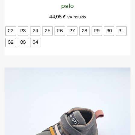
palo
44,95
€
IVA incluído
22
23
24
25
26
27
28
29
30
31
32
33
34