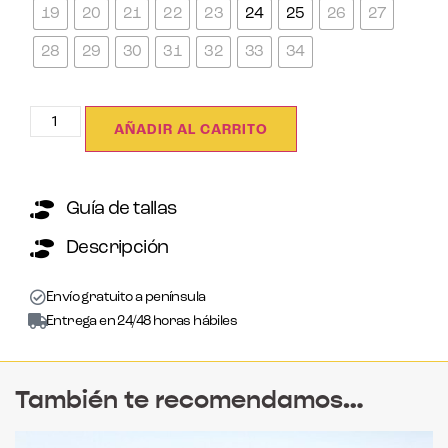
19
20
21
22
23
24
25
26
27
28
29
30
31
32
33
34
AÑADIR AL CARRITO
Guía de tallas
Descripción
Envío gratuito a península
Entrega en 24/48 horas hábiles
También te recomendamos…