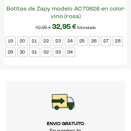
Botitas de Zapy modelo AC70826 en color
vino (rosa)
32,95
€
42,95
€
IVA incluído
19
20
21
22
23
24
25
26
27
28
29
30
31
32
33
34
ENVIO GRATUITO