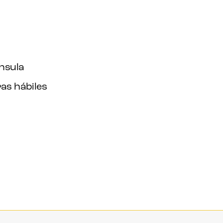
ínsula
as hábiles