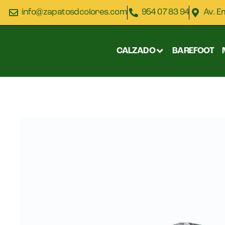
info@zapatosdcolores.com
954 07 83 94
Av. E
CALZADO
BAREFOOT