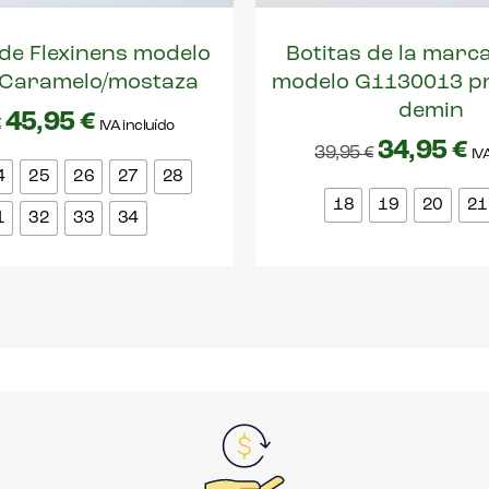
de Flexinens modelo
Botitas de la marc
 Caramelo/mostaza
modelo G1130013 p
demin
45,95
€
€
IVA incluído
34,95
€
39,95
€
IV
4
25
26
27
28
18
19
20
21
1
32
33
34