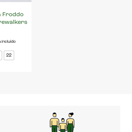
a Froddo
rewalkers
A incluído
22