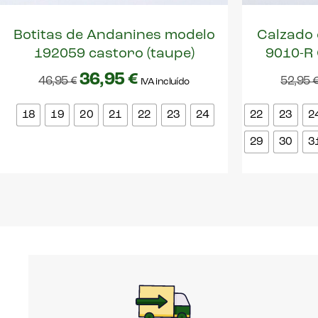
Botitas de Andanines modelo
Calzado 
192059 castoro (taupe)
9010-R
36,95
€
46,95
€
52,95
IVA incluído
18
19
20
21
22
23
24
22
23
2
29
30
3