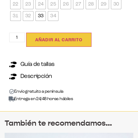
22
23
24
25
26
27
28
29
30
31
32
33
34
AÑADIR AL CARRITO
Guía de tallas
Descripción
Envío gratuito a península
Entrega en 24/48 horas hábiles
También te recomendamos…