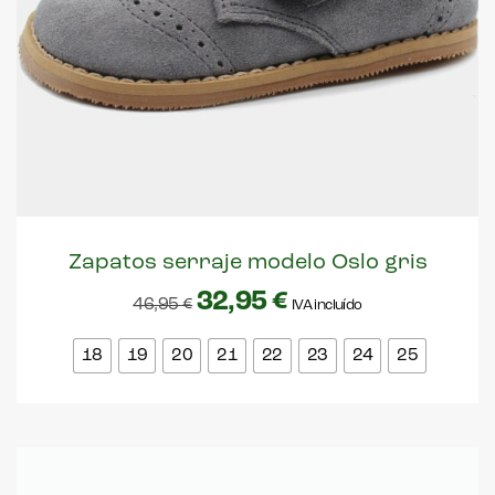
Zapatos serraje modelo Oslo gris
32,95
€
46,95
€
IVA incluído
18
19
20
21
22
23
24
25