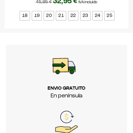
32,95
€
45,95
€
IVA incluído
18
19
20
21
22
23
24
25
ENVIO GRATUITO
En península