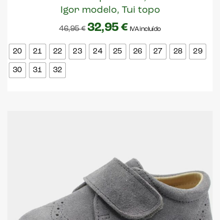
Igor modelo, Tui topo
32,95
€
46,95
€
IVA incluído
20
21
22
23
24
25
26
27
28
29
30
31
32