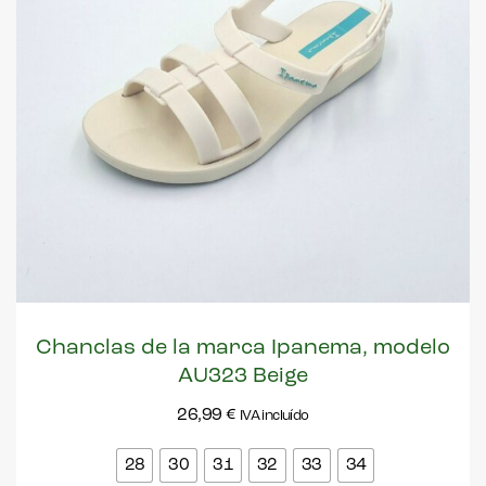
Chanclas de la marca Ipanema, modelo
AU323 Beige
26,99
€
IVA incluído
28
30
31
32
33
34