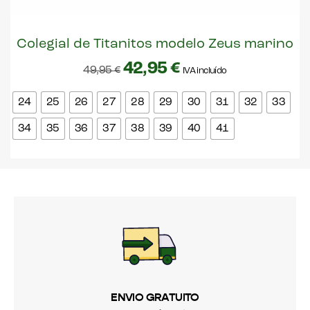
Colegial de Titanitos modelo Zeus marino
42,95
€
49,95
€
IVA incluído
24
25
26
27
28
29
30
31
32
33
34
35
36
37
38
39
40
41
ENVIO GRATUITO