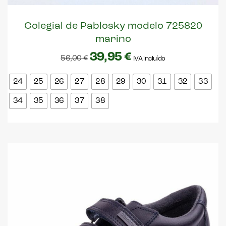
Colegial de Pablosky modelo 725820
marino
39,95
€
56,00
€
IVA incluído
24
25
26
27
28
29
30
31
32
33
34
35
36
37
38