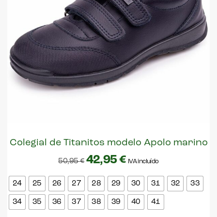
Colegial de Titanitos modelo Apolo marino
42,95
€
50,95
€
IVA incluído
24
25
26
27
28
29
30
31
32
33
34
35
36
37
38
39
40
41