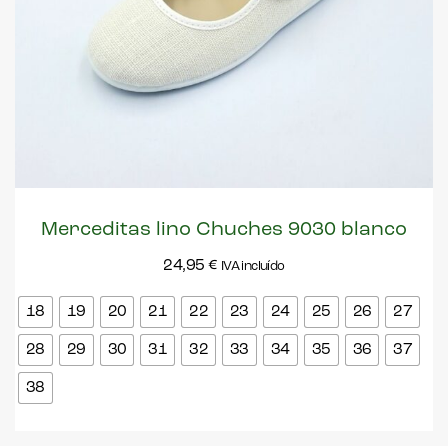
Merceditas lino Chuches 9030 blanco
24,95
€
IVA incluído
18
19
20
21
22
23
24
25
26
27
28
29
30
31
32
33
34
35
36
37
38