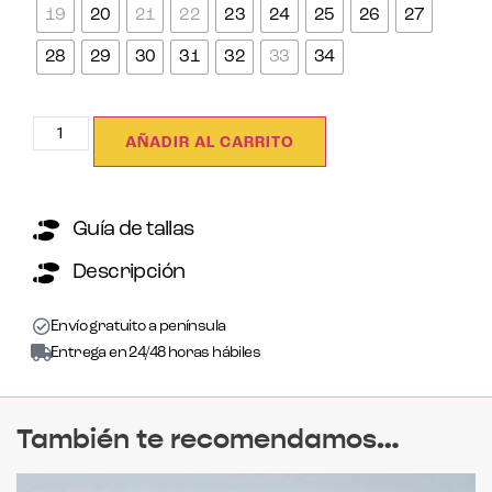
19
20
21
22
23
24
25
26
27
28
29
30
31
32
33
34
AÑADIR AL CARRITO
Guía de tallas
Descripción
Envío gratuito a península
Entrega en 24/48 horas hábiles
También te recomendamos…