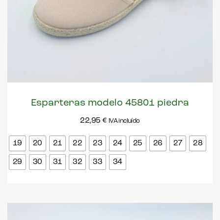
Esparteras modelo 45801 piedra
22,95
€
IVA incluído
19
20
21
22
23
24
25
26
27
28
29
30
31
32
33
34