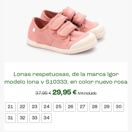
Lonas respetuosas, de la marca Igor
modelo lona v S10333, en color nuevo rosa
29,95
€
37,95
€
IVA incluído
21
22
23
24
25
26
27
28
29
30
31
32
33
34