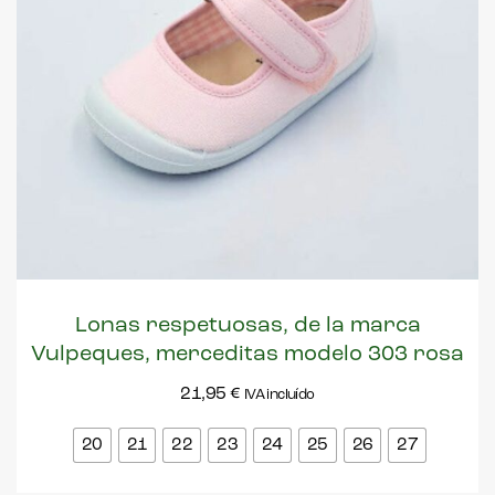
Lonas respetuosas, de la marca
Vulpeques, merceditas modelo 303 rosa
21,95
€
IVA incluído
20
21
22
23
24
25
26
27