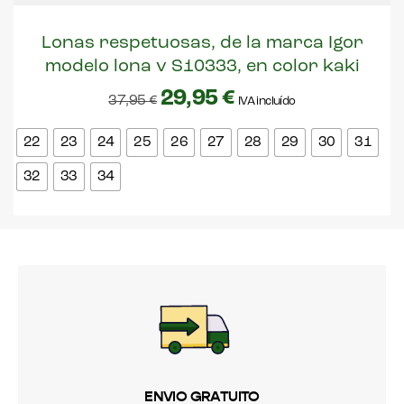
Lonas respetuosas, de la marca Igor
modelo lona v S10333, en color kaki
29,95
€
37,95
€
IVA incluído
22
23
24
25
26
27
28
29
30
31
32
33
34
ENVIO GRATUITO