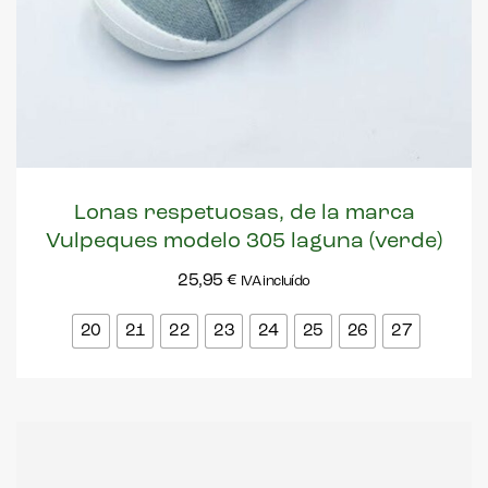
Lonas respetuosas, de la marca
Vulpeques modelo 305 laguna (verde)
25,95
€
IVA incluído
20
21
22
23
24
25
26
27