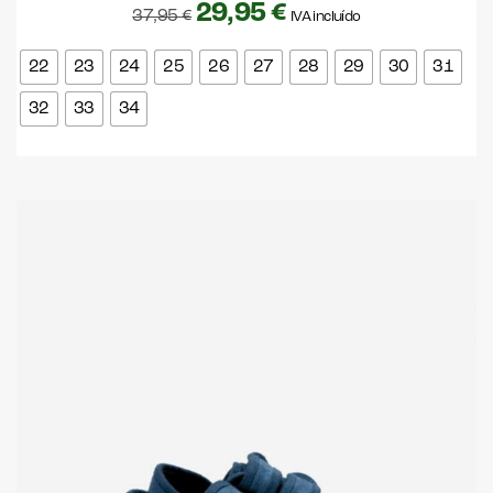
29,95
€
37,95
€
IVA incluído
22
23
24
25
26
27
28
29
30
31
32
33
34