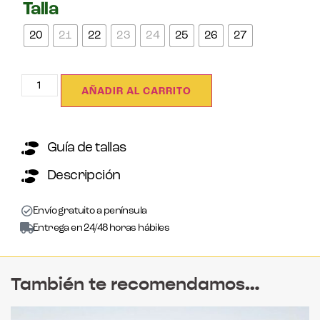
Talla
20
21
22
23
24
25
26
27
AÑADIR AL CARRITO
Guía de tallas
Descripción
Envío gratuito a península
Entrega en 24/48 horas hábiles
También te recomendamos…