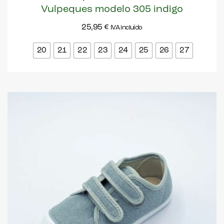
Vulpeques modelo 305 indigo
25,95
€
IVA incluído
20
21
22
23
24
25
26
27