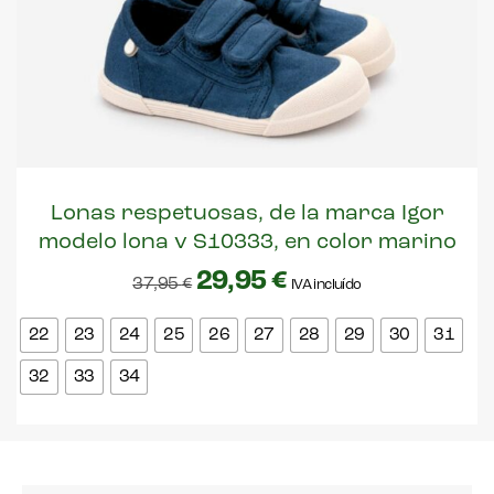
Lonas respetuosas, de la marca Igor
modelo lona v S10333, en color marino
29,95
€
37,95
€
IVA incluído
22
23
24
25
26
27
28
29
30
31
32
33
34