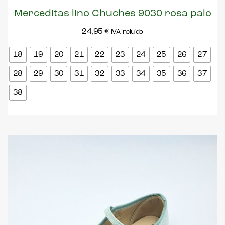
Merceditas lino Chuches 9030 rosa palo
24,95
€
IVA incluído
18
19
20
21
22
23
24
25
26
27
28
29
30
31
32
33
34
35
36
37
38