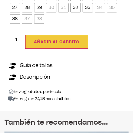
27
28
29
30
31
32
33
34
35
36
37
38
AÑADIR AL CARRITO
Guía de tallas
Descripción
Envío gratuito a península
Entrega en 24/48 horas hábiles
También te recomendamos…