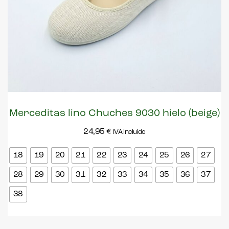
Merceditas lino Chuches 9030 hielo (beige)
24,95
€
IVA incluído
18
19
20
21
22
23
24
25
26
27
28
29
30
31
32
33
34
35
36
37
38