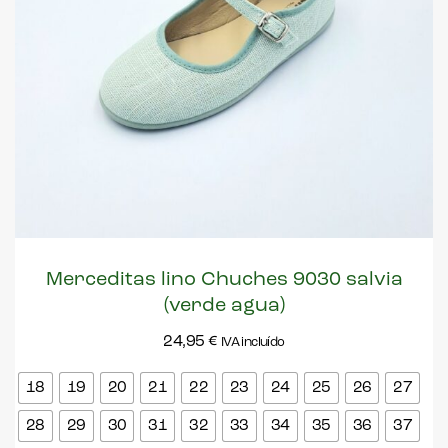
Merceditas lino Chuches 9030 salvia
(verde agua)
24,95
€
IVA incluído
18
19
20
21
22
23
24
25
26
27
28
29
30
31
32
33
34
35
36
37