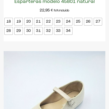
Esparteras modelo 45801 natural
22,95
€
IVA incluído
18
19
20
21
22
23
24
25
26
27
28
29
30
31
32
33
34