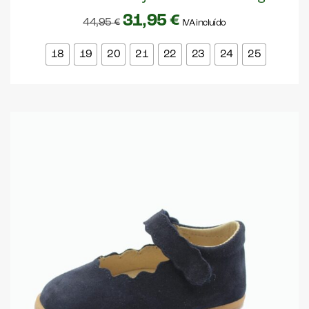
31,95
€
44,95
€
IVA incluído
18
19
20
21
22
23
24
25