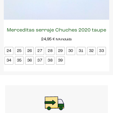
Merceditas serraje Chuches 2020 taupe
24,95
€
IVA incluído
24
25
26
27
28
29
30
31
32
33
34
35
36
37
38
39