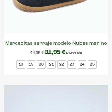
Merceditas serraje modelo Nubes marino
31,95
€
44,95
€
IVA incluído
18
19
20
21
22
23
24
25