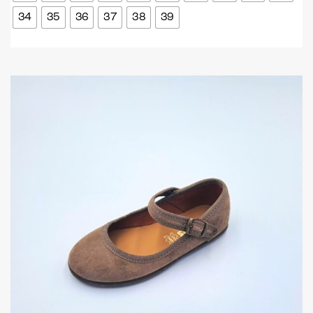
34
35
36
37
38
39