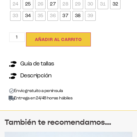
24
25
26
27
28
29
30
31
32
33
34
35
36
37
38
39
AÑADIR AL CARRITO
Guía de tallas
Descripción
Envío gratuito a península
Entrega en 24/48 horas hábiles
También te recomendamos…