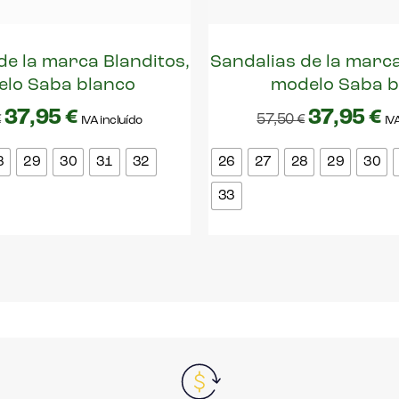
de la marca Blanditos,
Sandalias de la marca
lo Saba blanco
modelo Saba b
37,95
€
37,95
€
€
57,50
€
IVA incluído
IV
8
29
30
31
32
26
27
28
29
30
33