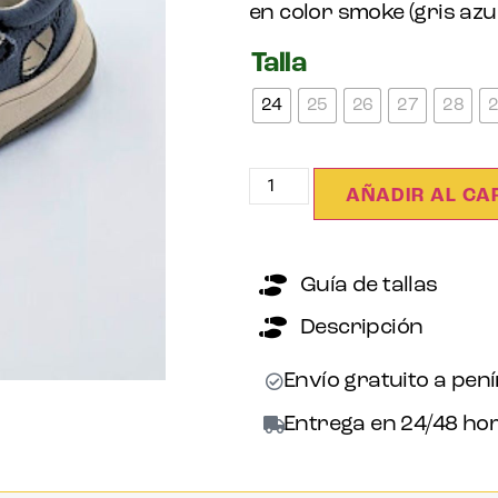
en color smoke (gris azula
Talla
24
25
26
27
28
AÑADIR AL CA
Guía de tallas
Descripción
Envío gratuito a pen
Entrega en 24/48 hor