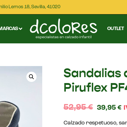
milio Lemos 18, Sevilla, 41020
MARCAS
OUTLET
Sandalias 
Piruflex P
52,95
€
39,95
€
I
Calzado respetuoso, san