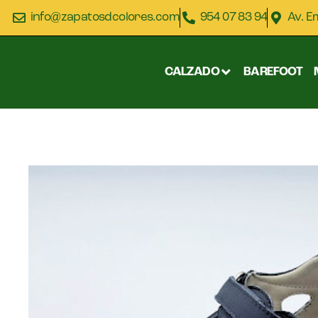
info@zapatosdcolores.com
954 07 83 94
Av. E
CALZADO
BAREFOOT