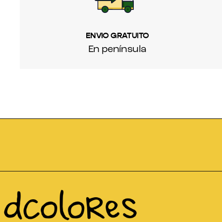
ENVIO GRATUITO
En península