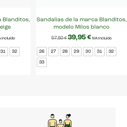
 Blanditos,
Sandalias de la marca Blanditos,
eige
modelo Milos blanco
39,95
€
57,50
€
A incluído
IVA incluído
31
32
26
27
28
29
30
31
32
33