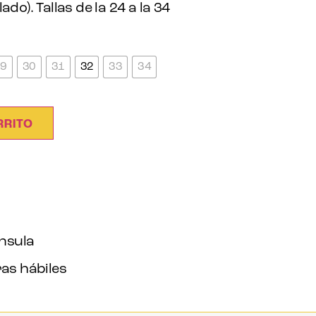
do). Tallas de la 24 a la 34
29
30
31
32
33
34
RRITO
ínsula
as hábiles