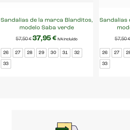
Sandalias de la marca Blanditos,
Sandalias 
modelo Saba verde
mode
37,95
€
57,50
€
57,50
IVA incluído
26
27
28
29
30
31
32
26
27
2
33
33