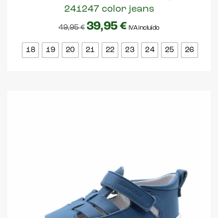
241247 color jeans
39,95
€
49,95
€
IVA incluído
18
19
20
21
22
23
24
25
26