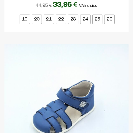
33,95
€
44,95
€
IVA incluído
19
20
21
22
23
24
25
26