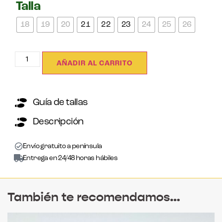
Talla
18
19
20
21
22
23
24
25
26
AÑADIR AL CARRITO
Guía de tallas
Descripción
Envío gratuito a península
Entrega en 24/48 horas hábiles
También te recomendamos…