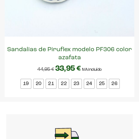
Sandalias de Piruflex modelo PF306 color
azafata
33,95
€
44,95
€
IVA incluído
19
20
21
22
23
24
25
26