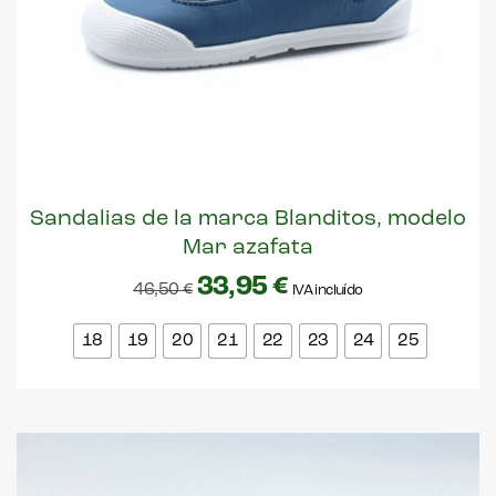
Sandalias de la marca Blanditos, modelo
Mar azafata
33,95
€
46,50
€
IVA incluído
18
19
20
21
22
23
24
25