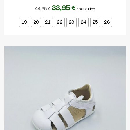
33,95
€
44,95
€
IVA incluído
19
20
21
22
23
24
25
26