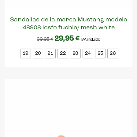
Sandalias de la marca Mustang modelo
48908 losfo fuchia/ mesh white
29,95
€
39,95
€
IVA incluído
19
20
21
22
23
24
25
26