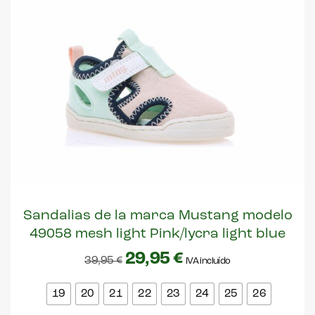
Sandalias de la marca Mustang modelo
49058 mesh light Pink/lycra light blue
29,95
€
39,95
€
IVA incluído
19
20
21
22
23
24
25
26