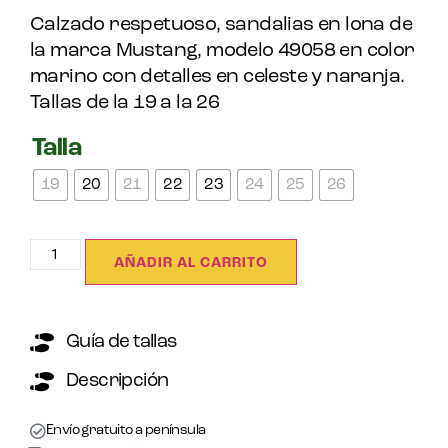
Calzado respetuoso, sandalias en lona de
la marca Mustang, modelo 49058 en color
marino con detalles en celeste y naranja.
Tallas de la 19 a la 26
Talla
19
20
21
22
23
24
25
26
AÑADIR AL CARRITO
Guía de tallas
Descripción
Envío gratuito a península