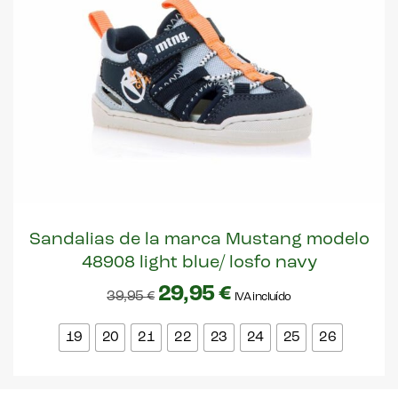
Sandalias de la marca Mustang modelo
48908 light blue/ losfo navy
29,95
€
39,95
€
IVA incluído
19
20
21
22
23
24
25
26