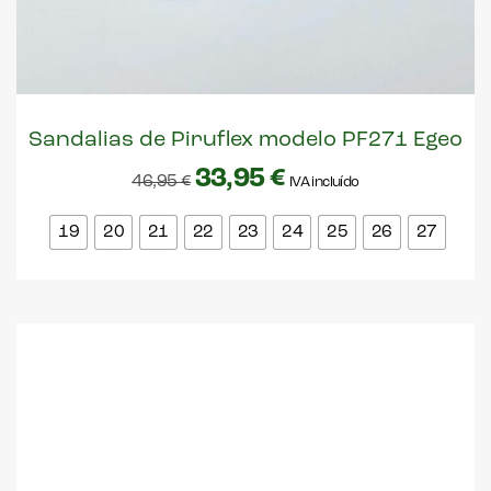
Sandalias de Piruflex modelo PF271 Egeo
33,95
€
46,95
€
IVA incluído
19
20
21
22
23
24
25
26
27