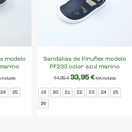
ex modelo
Sandalias de Piruflex modelo
 marino
PF233 color azul marino
33,95
€
44,95
€
A incluído
IVA incluído
24
25
19
20
21
22
23
24
25
26