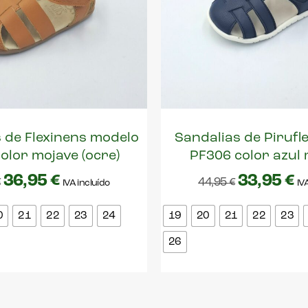
 de Flexinens modelo
Sandalias de Pirufl
olor mojave (ocre)
PF306 color azul
36,95
€
33,95
€
€
44,95
€
IVA incluído
IV
0
21
22
23
24
19
20
21
22
23
26