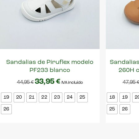
Sandalias de Piruflex modelo
Sandalias
PF233 blanco
260H c
33,95
€
44,95
€
47,95
IVA incluído
19
20
21
22
23
24
25
18
19
2
26
25
26