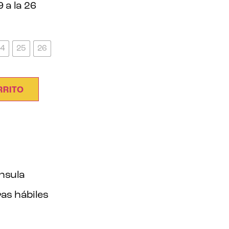
9 a la 26
24
25
26
RRITO
ínsula
as hábiles