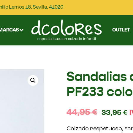
milio Lemos 18, Sevilla, 41020
MARCAS
OUTLET
Sandalias 
PF233 colo
44,95
€
33,95
€
I
Calzado respetuoso, san