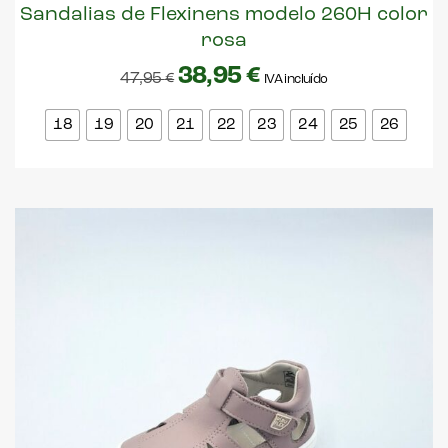
Sandalias de Flexinens modelo 260H color
rosa
38,95
€
47,95
€
IVA incluído
18
19
20
21
22
23
24
25
26