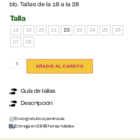
bb. Tallas de la 18 a la 28
Talla
18
19
20
21
22
23
24
25
26
27
28
AÑADIR AL CARRITO
Guía de tallas
Descripción
Envío gratuito a península
Entrega en 24/48 horas hábiles