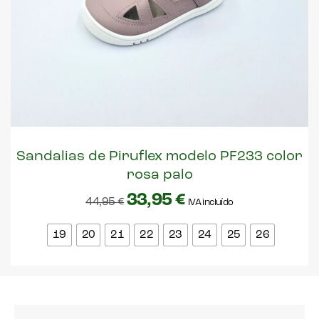
Sandalias de Piruflex modelo PF233 color
rosa palo
33,95
€
44,95
€
IVA incluído
19
20
21
22
23
24
25
26