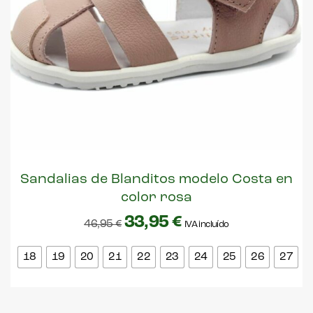
Sandalias de Blanditos modelo Costa en
color rosa
33,95
€
46,95
€
IVA incluído
18
19
20
21
22
23
24
25
26
27