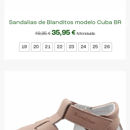
Sandalias de Blanditos modelo Cuba BR
35,95
€
49,95
€
IVA incluído
19
20
21
22
23
24
25
26