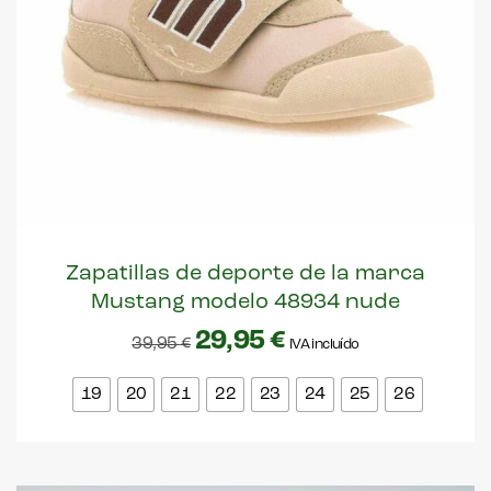
Zapatillas de deporte de la marca
Mustang modelo 48934 nude
29,95
€
39,95
€
IVA incluído
19
20
21
22
23
24
25
26