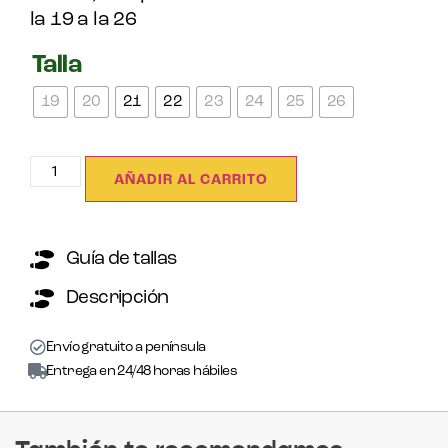
la 19 a la 26
Talla
19
20
21
22
23
24
25
26
AÑADIR AL CARRITO
Guía de tallas
Descripción
Envío gratuito a península
Entrega en 24/48 horas hábiles