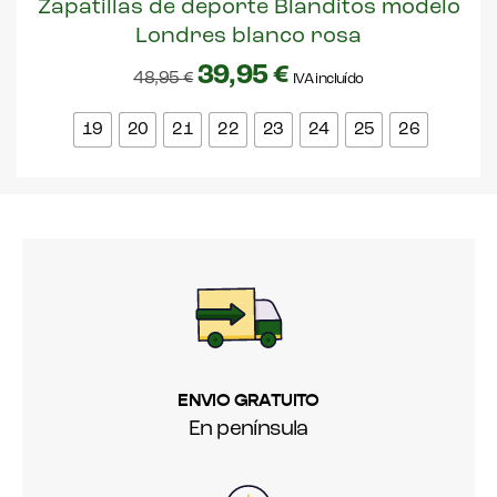
Zapatillas de deporte Blanditos modelo
Londres blanco rosa
39,95
€
48,95
€
IVA incluído
19
20
21
22
23
24
25
26
ENVIO GRATUITO
En península