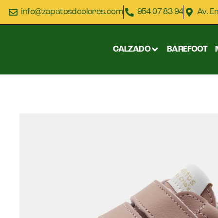
info@zapatosdcolores.com
954 07 83 94
Av. E
CALZADO
BAREFOOT