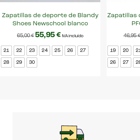
Zapatillas de deporte de Blandy
Zapatillas
Shoes Newschool blanco
PF
55,95
€
65,00
€
46,95
IVA incluído
21
22
23
24
25
26
27
19
20
2
28
29
30
26
27
2