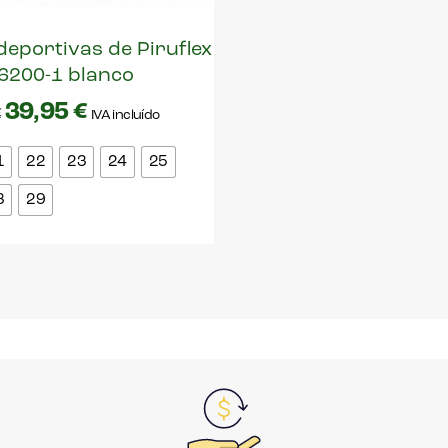
 deportivas de Piruflex
6200-1 blanco
39,95
€
€
IVA incluído
1
22
23
24
25
8
29