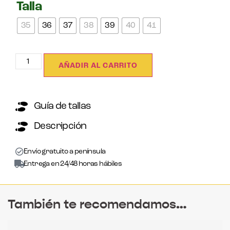
Talla
35
36
37
38
39
40
41
AÑADIR AL CARRITO
Guía de tallas
Descripción
Envío gratuito a península
Entrega en 24/48 horas hábiles
También te recomendamos…