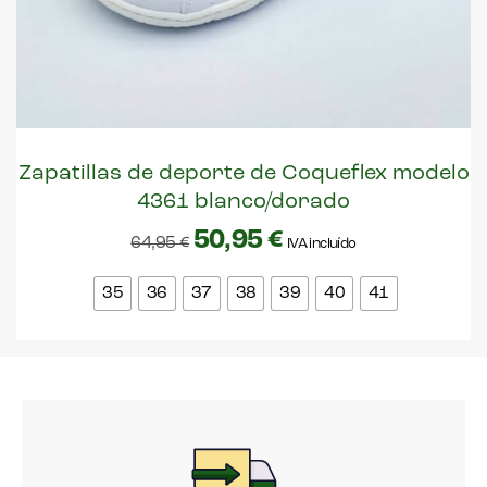
Zapatillas de deporte de Coqueflex modelo
4361 blanco/dorado
50,95
€
64,95
€
IVA incluído
35
36
37
38
39
40
41