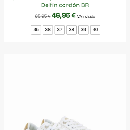
Delfín cordón BR
46,95
€
65,95
€
IVA incluído
35
36
37
38
39
40