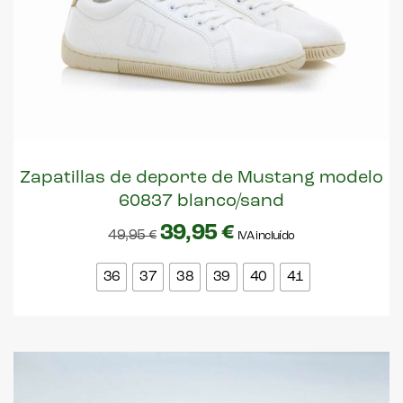
Zapatillas de deporte de Mustang modelo
60837 blanco/sand
39,95
€
49,95
€
IVA incluído
36
37
38
39
40
41