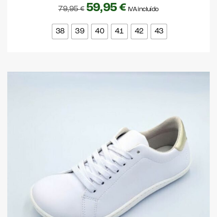
59,95
€
79,95
€
IVA incluído
38
39
40
41
42
43