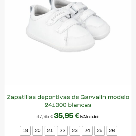
Zapatillas deportivas de Garvalin modelo
241300 blancas
35,95
€
47,95
€
IVA incluído
19
20
21
22
23
24
25
26