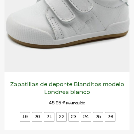
Zapatillas de deporte Blanditos modelo
Londres blanco
48,95
€
IVA incluído
19
20
21
22
23
24
25
26