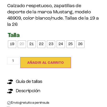
Calzado respetuoso, zapatillas de
deporte de la marca Mustang, modelo
48909, color blanco/nude. Tallas de la 19 a
la 26
Talla
19
20
21
22
23
24
25
26
AÑADIR AL CARRITO
Guía de tallas
Descripción
Envío gratuito a península