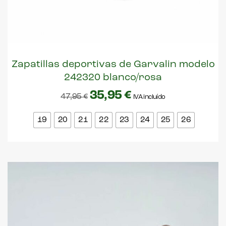
Zapatillas deportivas de Garvalin modelo
242320 blanco/rosa
35,95
€
47,95
€
IVA incluído
19
20
21
22
23
24
25
26