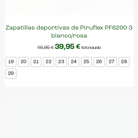
Zapatillas deportivas de Piruflex PF6200-3
blanco/rosa
39,95
€
46,95
€
IVA incluído
19
20
21
22
23
24
25
26
27
28
29