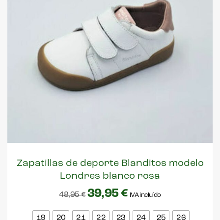
Zapatillas de deporte Blanditos modelo
Londres blanco rosa
39,95
€
48,95
€
IVA incluído
19
20
21
22
23
24
25
26