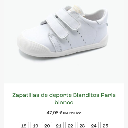
Zapatillas de deporte Blanditos Paris
blanco
47,95
€
IVA incluído
18
19
20
21
22
23
24
25