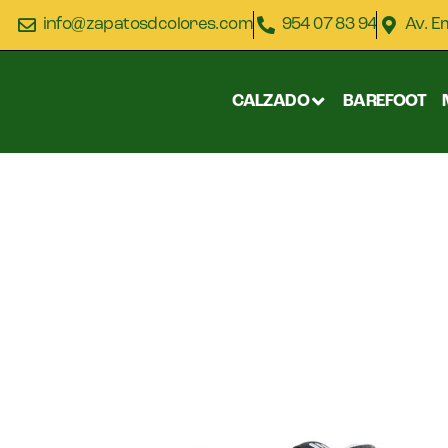
info@zapatosdcolores.com
954 07 83 94
Av. E
CALZADO
BAREFOOT