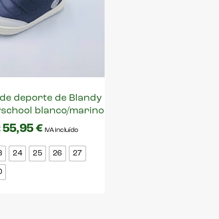
 de deporte de Blandy
school blanco/marino
55,95
€
€
IVA incluído
3
24
25
26
27
0