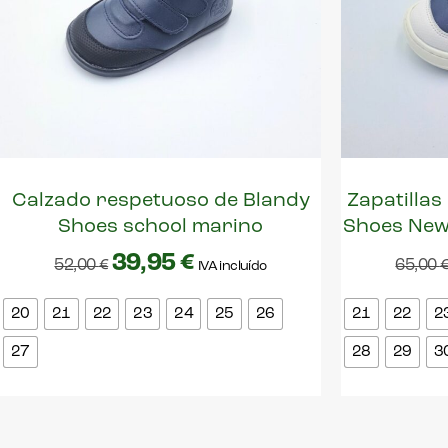
Calzado respetuoso de Blandy
Zapatillas
Shoes school marino
Shoes New
39,95
€
52,00
€
65,00
IVA incluído
20
21
22
23
24
25
26
21
22
2
27
28
29
3