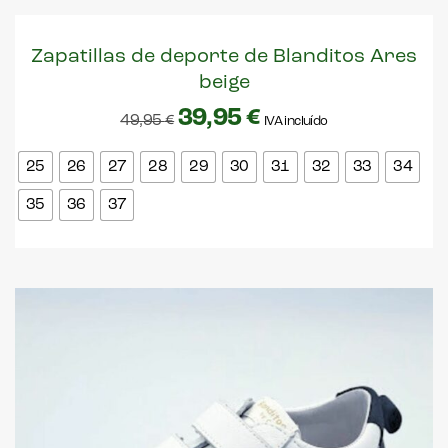
Zapatillas de deporte de Blanditos Ares
beige
39,95
€
49,95
€
IVA incluído
25
26
27
28
29
30
31
32
33
34
35
36
37