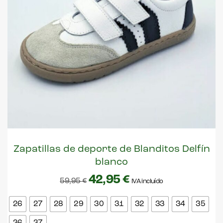
Zapatillas de deporte de Blanditos Delfín
blanco
42,95
€
59,95
€
IVA incluído
26
27
28
29
30
31
32
33
34
35