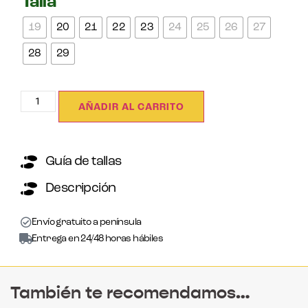
Talla
19
20
21
22
23
24
25
26
27
28
29
AÑADIR AL CARRITO
Guía de tallas
Descripción
Envío gratuito a península
Entrega en 24/48 horas hábiles
También te recomendamos…