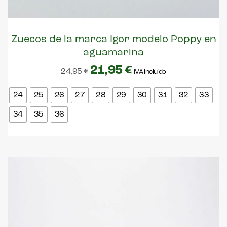
Zuecos de la marca Igor modelo Poppy en
aguamarina
21,95
€
24,95
€
IVA incluído
24
25
26
27
28
29
30
31
32
33
34
35
36