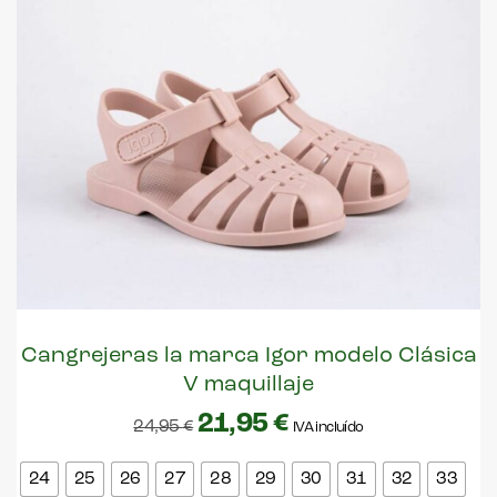
Cangrejeras la marca Igor modelo Clásica
V maquillaje
21,95
€
24,95
€
IVA incluído
24
25
26
27
28
29
30
31
32
33