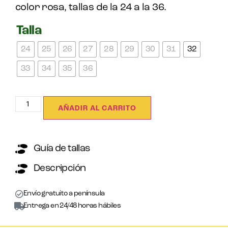
color rosa, tallas de la 24 a la 36.
Talla
24
25
26
27
28
29
30
31
32
33
34
35
36
AÑADIR AL CARRITO
Guía de tallas
Descripción
Envío gratuito a península
Entrega en 24/48 horas hábiles