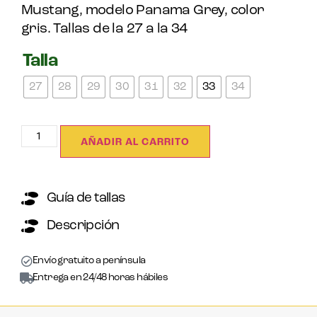
Mustang, modelo Panama Grey, color
gris. Tallas de la 27 a la 34
Talla
27
28
29
30
31
32
33
34
AÑADIR AL CARRITO
Guía de tallas
Descripción
Envío gratuito a península
Entrega en 24/48 horas hábiles