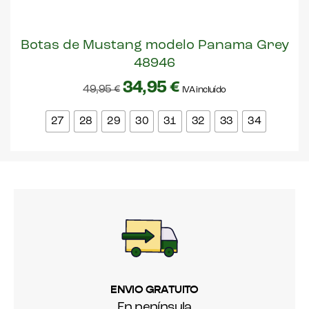
Botas de Mustang modelo Panama Grey
48946
34,95
€
49,95
€
IVA incluído
27
28
29
30
31
32
33
34
ENVIO GRATUITO
En península