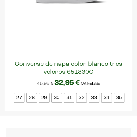
Converse de napa color blanco tres
velcros 651830C
32,95
€
45,95
€
IVA incluído
27
28
29
30
31
32
33
34
35