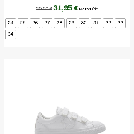
31,95
€
39,90
€
IVA incluído
24
25
26
27
28
29
30
31
32
33
34