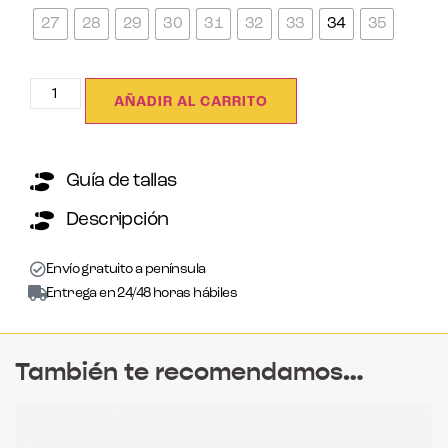
27
28
29
30
31
32
33
34
35
AÑADIR AL CARRITO
Guía de tallas
Descripción
Envío gratuito a península
Entrega en 24/48 horas hábiles
También te recomendamos…