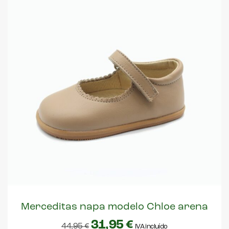
Merceditas napa modelo Chloe arena
31,95
€
44,95
€
IVA incluído