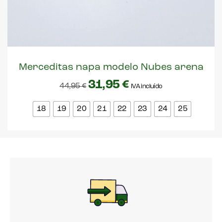
Merceditas napa modelo Nubes arena
31,95
€
44,95
€
IVA incluído
18
19
20
21
22
23
24
25