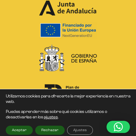
Utilizamos cookies para ofrecerte la mejor experiencia en nuestra
web.
Puedes aprender más sobre qué cookies utilizamos o
desactivarlas en los
ajustes
.
DCOLORES © Copyright 2026
Aceptar
Rechazar
Ajustes