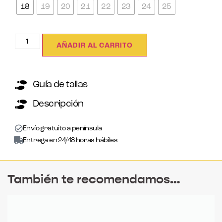
18
19
20
21
22
23
24
25
AÑADIR AL CARRITO
Guía de tallas
Descripción
Envío gratuito a península
Entrega en 24/48 horas hábiles
También te recomendamos…