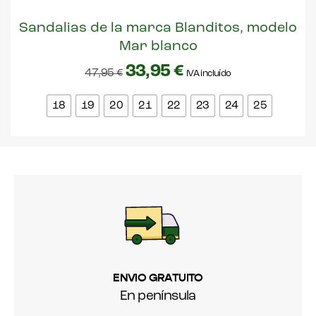
Sandalias de la marca Blanditos, modelo
Mar blanco
33,95
€
47,95
€
IVA incluído
18
19
20
21
22
23
24
25
ENVIO GRATUITO
En península