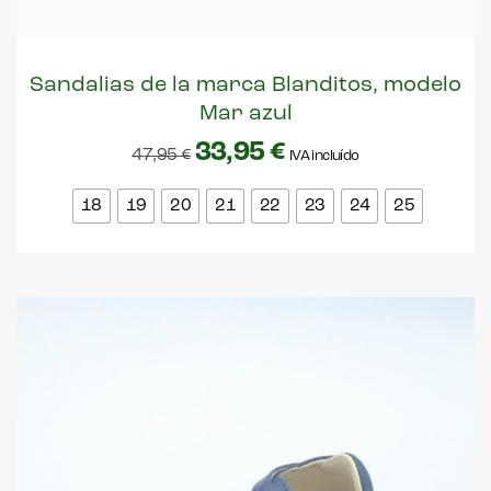
Sandalias de la marca Blanditos, modelo
Mar azul
33,95
€
47,95
€
IVA incluído
18
19
20
21
22
23
24
25