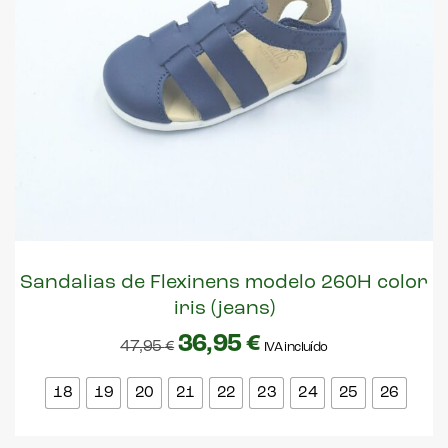
Sandalias de Flexinens modelo 260H color
iris (jeans)
36,95
€
47,95
€
IVA incluído
18
19
20
21
22
23
24
25
26