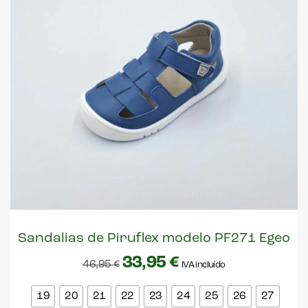
Sandalias de Piruflex modelo PF271 Egeo
33,95
€
46,95
€
IVA incluído
19
20
21
22
23
24
25
26
27