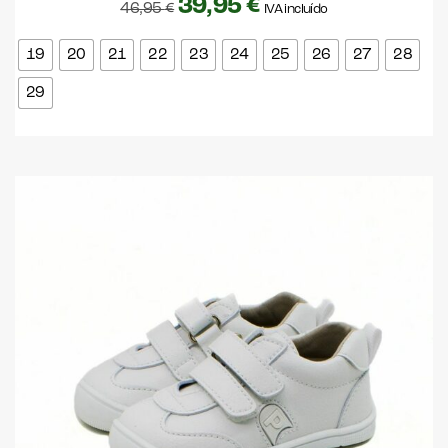
39,95
€
46,95
€
IVA incluído
19
20
21
22
23
24
25
26
27
28
29