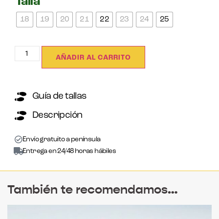
Talla
18
19
20
21
22
23
24
25
AÑADIR AL CARRITO
Guía de tallas
Descripción
Envío gratuito a península
Entrega en 24/48 horas hábiles
También te recomendamos…