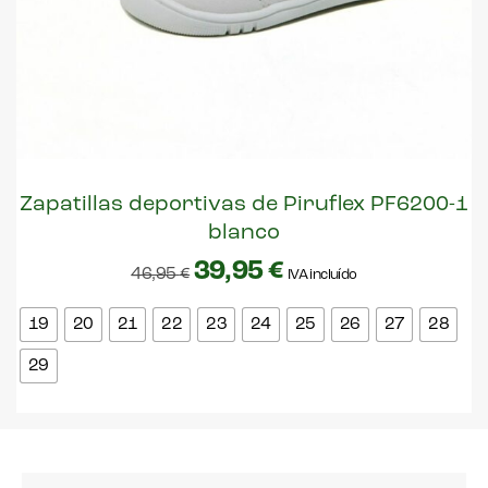
Zapatillas deportivas de Piruflex PF6200-1
blanco
39,95
€
46,95
€
IVA incluído
19
20
21
22
23
24
25
26
27
28
29