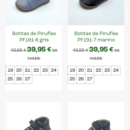
Botitas de Piruflex
Botitas de Piruflex
PF191-6 gris
PF191-7 marino
39,95
€
39,95
€
46,95
€
46,95
€
IVA
IVA
incluído
incluído
19
20
21
22
23
24
19
20
21
22
23
24
25
26
27
25
26
27