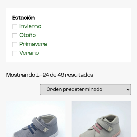
Lonas
33
Merceditas
34
Estación
Náuticos
35
Invierno
Outlet
36
Otoño
Para todo
37
Primavera
Sandalias
38
Verano
39
Zapatillas estar
por casa
40
Zapato niño
Mostrando 1–24 de 49 resultados
41
Zapatos de
42
ceremonia para
43
niñas y niños
44
Zapatos para el
colegio para
45
niños y niñas