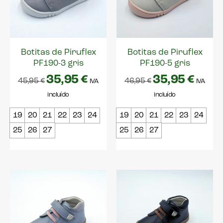
Botitas de Piruflex
Botitas de Piruflex
PF190-3 gris
PF190-5 gris
35,95
€
35,95
€
45,95
€
46,95
€
IVA
IVA
incluído
incluído
19
20
21
22
23
24
19
20
21
22
23
24
25
26
27
25
26
27