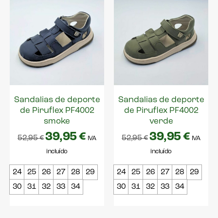
Sandalias de deporte
Sandalias de deporte
de Piruflex PF4002
de Piruflex PF4002
smoke
verde
39,95
€
39,95
€
52,95
€
52,95
€
IVA
IVA
incluído
incluído
24
25
26
27
28
29
24
25
26
27
28
29
30
31
32
33
34
30
31
32
33
34