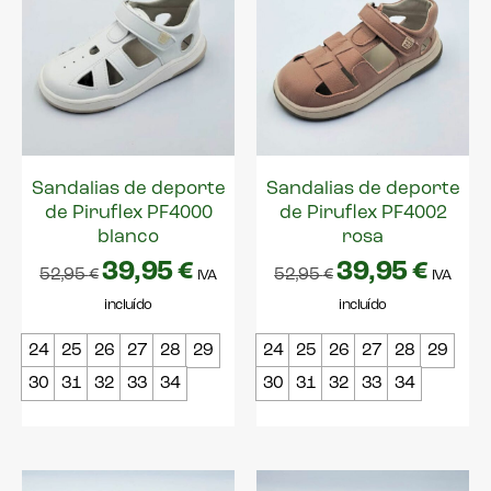
Sandalias de deporte
Sandalias de deporte
de Piruflex PF4000
de Piruflex PF4002
blanco
rosa
39,95
€
39,95
€
52,95
€
52,95
€
IVA
IVA
incluído
incluído
24
25
26
27
28
29
24
25
26
27
28
29
30
31
32
33
34
30
31
32
33
34