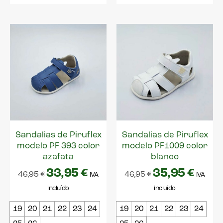
Sandalias de Piruflex
Sandalias de Piruflex
modelo PF 393 color
modelo PF1009 color
azafata
blanco
33,95
€
35,95
€
46,95
€
46,95
€
IVA
IVA
incluído
incluído
19
20
21
22
23
24
19
20
21
22
23
24