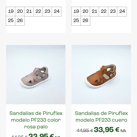
19
20
21
22
23
24
19
20
21
22
23
24
25
26
25
26
Sandalias de Piruflex
Sandalias de Piruflex
modelo PF233 color
modelo PF233 cuero
rosa palo
33,95
€
44,95
€
IVA
33,95
€