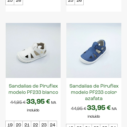
25
26
25
26
Sandalias de Piruflex
Sandalias de Piruflex
modelo PF233 blanco
modelo PF233 color
azafata
33,95
€
44,95
€
IVA
33,95
€
44,95
€
IVA
incluído
incluído
19
20
21
22
23
24