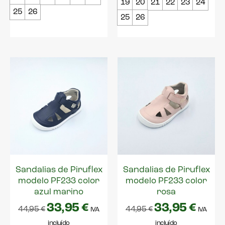
19
20
21
22
23
24
25
26
25
26
Sandalias de Piruflex
Sandalias de Piruflex
modelo PF233 color
modelo PF233 color
azul marino
rosa
33,95
€
33,95
€
44,95
€
44,95
€
IVA
IVA
incluído
incluído