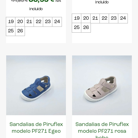
44,95
€
IVA
incluído
incluído
19
20
21
22
23
24
19
20
21
22
23
24
25
26
25
26
Sandalias de Piruflex
Sandalias de Piruflex
modelo PF271 Egeo
modelo PF271 rosa