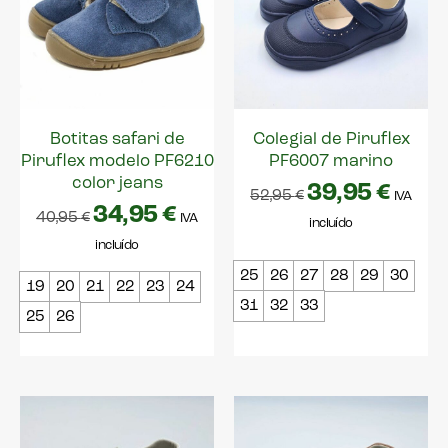
Botitas safari de
Colegial de Piruflex
Piruflex modelo PF6210
PF6007 marino
color jeans
39,95
€
52,95
€
IVA
34,95
€
40,95
€
IVA
incluído
incluído
25
26
27
28
29
30
19
20
21
22
23
24
31
32
33
25
26