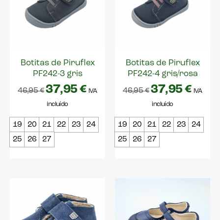
Botitas de Piruflex
Botitas de Piruflex
PF242-3 gris
PF242-4 gris/rosa
37,95
€
37,95
€
46,95
€
46,95
€
IVA
IVA
incluído
incluído
19
20
21
22
23
24
19
20
21
22
23
24
25
26
27
25
26
27