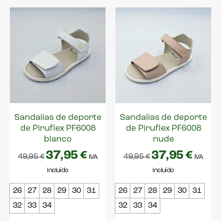
Sandalias de deporte
Sandalias de deporte
de Piruflex PF6008
de Piruflex PF6008
blanco
nude
37,95
€
37,95
€
49,95
€
49,95
€
IVA
IVA
incluído
incluído
26
27
28
29
30
31
26
27
28
29
30
31
32
33
34
32
33
34