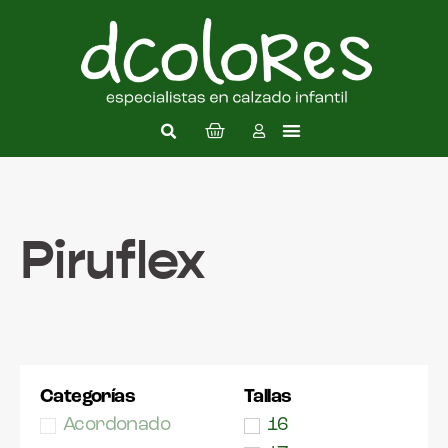
Piruflex
Categorías
Tallas
Acordonado
16