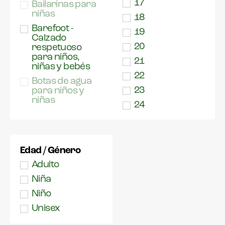
17
Bailarinas para
niñas
18
Barefoot -
19
Calzado
20
respetuoso
para niños,
21
niñas y bebés
22
Botas de agua
23
para niños y
niñas
24
Botas futbol
25
Botas para
26
niños y niñas
27
Edad / Género
Casual
28
Adulto
Chanclas
29
Niña
Deportivas para
30
Niño
niños y niñas
31
Unisex
Espartos
32